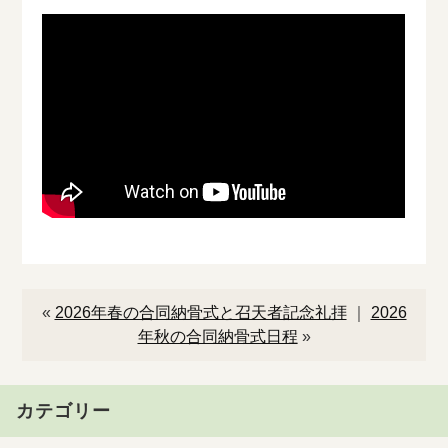
«
2026年春の合同納骨式と召天者記念礼拝
｜
2026
年秋の合同納骨式日程
»
カテゴリー