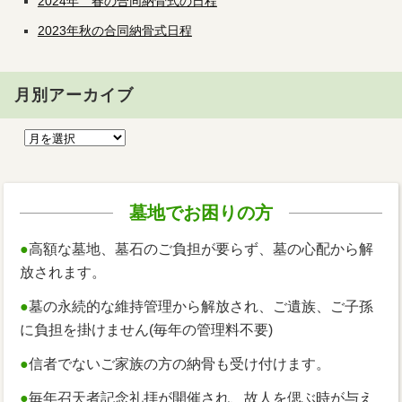
2024年 春の合同納骨式の日程
2023年秋の合同納骨式日程
月別アーカイブ
墓地でお困りの方
●
高額な墓地、墓石のご負担が要らず、墓の心配から解
放されます。
●
墓の永続的な維持管理から解放され、ご遺族、ご子孫
に負担を掛けません(毎年の管理料不要)
●
信者でないご家族の方の納骨も受け付けます。
●
毎年召天者記念礼拝が開催され、故人を偲ぶ時が与え