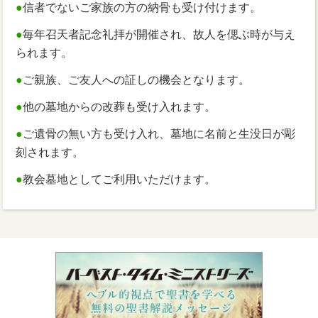
●
信者でないご家族の方の納骨も受け付けます。
●
毎年召天者記念礼拝が開催され、故人を偲ぶ時が与え
られます。
●
ご親族、ご友人への証しの機会となります。
●
他の墓地からの改葬も受け入れます。
●
ご遺骨の無い方も受け入れ、墓地に名前と生没日が彫
刻されます。
●
教会墓地としてご利用いただけます。