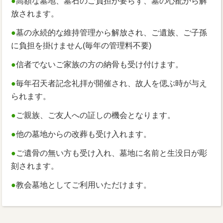
●
高額な墓地、墓石のご負担が要らず、墓の心配から解
放されます。
●
墓の永続的な維持管理から解放され、ご遺族、ご子孫
に負担を掛けません(毎年の管理料不要)
●
信者でないご家族の方の納骨も受け付けます。
●
毎年召天者記念礼拝が開催され、故人を偲ぶ時が与え
られます。
●
ご親族、ご友人への証しの機会となります。
●
他の墓地からの改葬も受け入れます。
●
ご遺骨の無い方も受け入れ、墓地に名前と生没日が彫
刻されます。
●
教会墓地としてご利用いただけます。