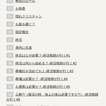
教会のルール
お焼香
隠れクリスチャン
お墓を継ぐ？
固定概念
終活
身内に伝道
終活はなぜ必要？-終活牧師が行く#1
終活は何から始める？-終活牧師が行く#2
葬儀社を決めておく-終活牧師が行く#3
葬儀は必要か？ -終活牧師が行く#4
お通夜は必要か？-終活牧師が行く#5
土葬?!（復活の時、地上の体は必要ですか?!）-終活牧師
が行く#6