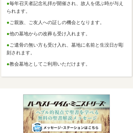
●
毎年召天者記念礼拝が開催され、故人を偲ぶ時が与え
られます。
●
ご親族、ご友人への証しの機会となります。
●
他の墓地からの改葬も受け入れます。
●
ご遺骨の無い方も受け入れ、墓地に名前と生没日が彫
刻されます。
●
教会墓地としてご利用いただけます。