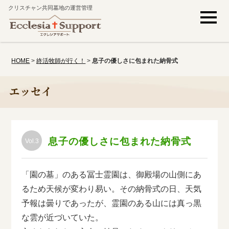
クリスチャン共同墓地の運営管理
HOME
>
終活牧師が行く！
>
息子の優しさに包まれた納骨式
エッセイ
息子の優しさに包まれた納骨式
Vol.3
「園の墓」のある冨士霊園は、御殿場の山側にあ
るため天候が変わり易い。その納骨式の日、天気
予報は曇りであったが、霊園のある山には真っ黒
な雲が近づいていた。