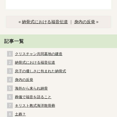
«
納骨式における福音伝道
｜
身内の反発
»
記事一覧
クリスチャン共同墓地の建造
納骨式における福音伝道
息子の優しさに包まれた納骨式
身内の反発
海外から来られ納骨
葬儀で福音を語ること
キリスト教式海洋散骨葬
土葬？