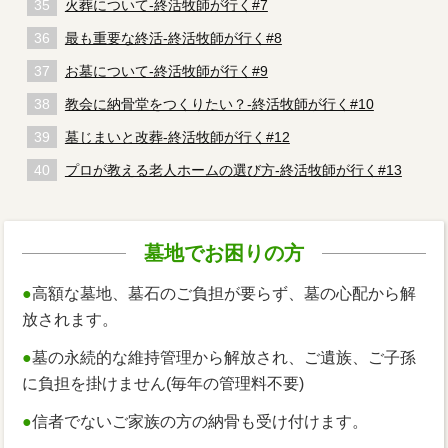
火葬について-終活牧師が行く#7
最も重要な終活-終活牧師が行く#8
お墓について-終活牧師が行く#9
教会に納骨堂をつくりたい？-終活牧師が行く#10
墓じまいと改葬-終活牧師が行く#12
プロが教える老人ホームの選び方-終活牧師が行く#13
墓地でお困りの方
●
高額な墓地、墓石のご負担が要らず、墓の心配から解
放されます。
●
墓の永続的な維持管理から解放され、ご遺族、ご子孫
に負担を掛けません(毎年の管理料不要)
●
信者でないご家族の方の納骨も受け付けます。