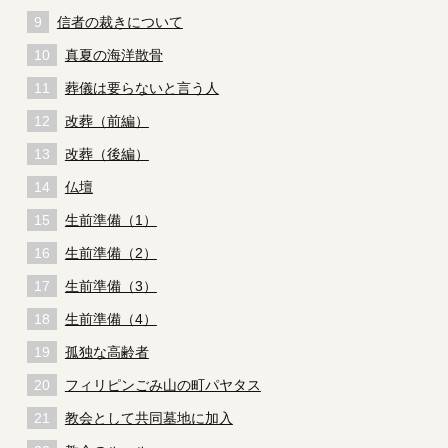
信者の裁きについて
真夏の海洋散骨
葬儀は要らないと言う人
改葬（前編）
改葬（後編）
仏壇
生前準備（1）
生前準備（2）
生前準備（3）
生前準備（4）
孤独な高齢者
フィリピンごみ山の町パヤタス
教会として共同墓地に加入