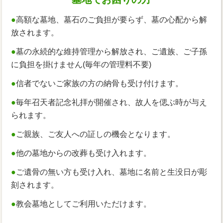
●
高額な墓地、墓石のご負担が要らず、墓の心配から解
放されます。
●
墓の永続的な維持管理から解放され、ご遺族、ご子孫
に負担を掛けません(毎年の管理料不要)
●
信者でないご家族の方の納骨も受け付けます。
●
毎年召天者記念礼拝が開催され、故人を偲ぶ時が与え
られます。
●
ご親族、ご友人への証しの機会となります。
●
他の墓地からの改葬も受け入れます。
●
ご遺骨の無い方も受け入れ、墓地に名前と生没日が彫
刻されます。
●
教会墓地としてご利用いただけます。