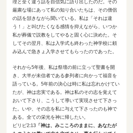
理と全く違う話を自信気に語り出したのだ。その
厳粛な場にあって私の知り合いたちは、その僧侶
の話を頷きながら聞いている。私は「それは違
う！」と叫びたくなる感情を抑えながら、いつか
私が葬儀で説教をしてやると固く心に決めた。そ
してその翌月、私は入学式も終わった神学校に頼
み込んで急きょ入学させてもらったのであった。
それから5年後、私は祭壇の前に立って聖書を開
き、大半が未信者である参列者に向かって福音を
語っている。5年前の決心は時に私は忘れかけてい
たが、神は忠実である。神は私のその志を覚えて
おいて下さり、こうして導いて実現させて下さっ
た。いや、その志を私に与えて下さったのも神で
ある。全ての栄光を神に帰したい。
ピリピ2:13
「神は、みこころのままに、あなたが