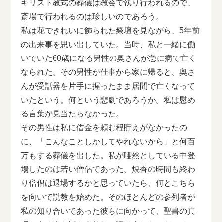
キリスト教式の葬儀は教会で執り行われるので、
斎場で行われるのは珍しいのであろう。
私は花できれいに飾られた祭壇を見ながら、5年前
の出来事を思い出していた。当時、私と一緒に働
いていた60歳になる男性の奥さんが急に病で亡く
なられた。その男性が仕事から家に帰ると、奥さ
んが受話器を片手に握ったまま居間で亡くなって
いたという。何という悲劇であろうか。私は慰め
る言葉が見当たらなかった。
その男性は私に借金を頼む程貯えがなかったの
に、「こんなことしかしてやれないから」と何百
万もする葬儀を出した。私が唖然としている中登
場したのは若い僧侶であった。焼香の時間も終わ
り僧侶は退場するかと思っていたら、何とこちら
を向いて説教を始めた。そのほとんどの参列者が
私の知り合いであった彼らに向かって、聖書の真