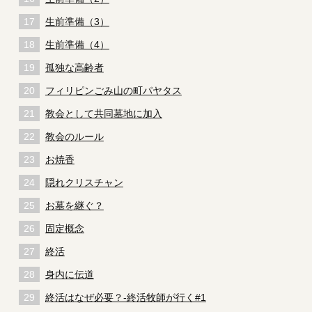
生前準備（3）
生前準備（4）
孤独な高齢者
フィリピンごみ山の町パヤタス
教会として共同墓地に加入
教会のルール
お焼香
隠れクリスチャン
お墓を継ぐ？
固定概念
終活
身内に伝道
終活はなぜ必要？-終活牧師が行く#1