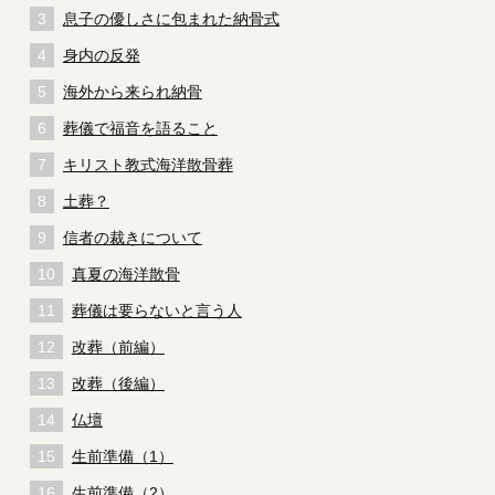
息子の優しさに包まれた納骨式
身内の反発
海外から来られ納骨
葬儀で福音を語ること
キリスト教式海洋散骨葬
土葬？
信者の裁きについて
真夏の海洋散骨
葬儀は要らないと言う人
改葬（前編）
改葬（後編）
仏壇
生前準備（1）
生前準備（2）