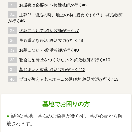
お通夜は必要か？-終活牧師が行く#5
土葬?!（復活の時、地上の体は必要ですか?!）-終活牧師
が行く#6
火葬について-終活牧師が行く#7
最も重要な終活-終活牧師が行く#8
お墓について-終活牧師が行く#9
教会に納骨堂をつくりたい？-終活牧師が行く#10
墓じまいと改葬-終活牧師が行く#12
プロが教える老人ホームの選び方-終活牧師が行く#13
墓地でお困りの方
●
高額な墓地、墓石のご負担が要らず、墓の心配から解
放されます。