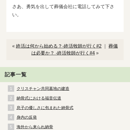
さあ、勇気を出して葬儀会社に電話してみて下さ
い。
«
終活は何から始める？-終活牧師が行く#2
｜
葬儀
は必要か？ -終活牧師が行く#4
»
記事一覧
クリスチャン共同墓地の建造
納骨式における福音伝道
息子の優しさに包まれた納骨式
身内の反発
海外から来られ納骨