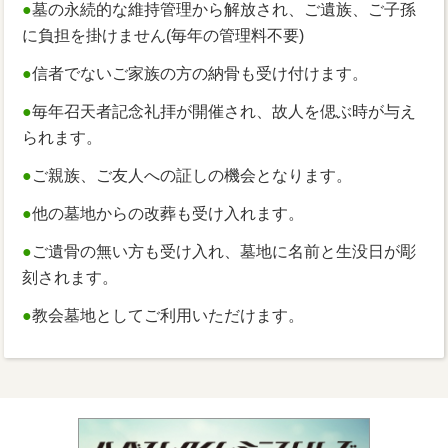
●
墓の永続的な維持管理から解放され、ご遺族、ご子孫
に負担を掛けません(毎年の管理料不要)
●
信者でないご家族の方の納骨も受け付けます。
●
毎年召天者記念礼拝が開催され、故人を偲ぶ時が与え
られます。
●
ご親族、ご友人への証しの機会となります。
●
他の墓地からの改葬も受け入れます。
●
ご遺骨の無い方も受け入れ、墓地に名前と生没日が彫
刻されます。
●
教会墓地としてご利用いただけます。