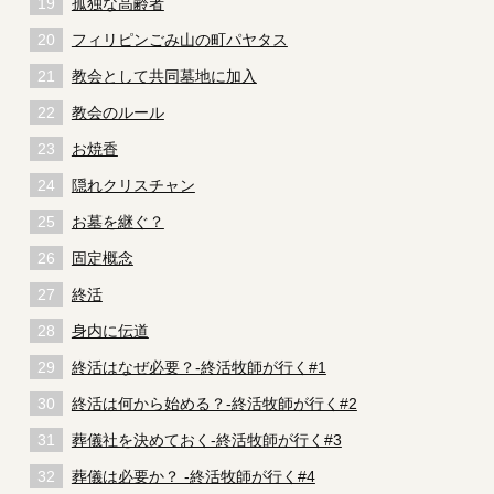
孤独な高齢者
フィリピンごみ山の町パヤタス
教会として共同墓地に加入
教会のルール
お焼香
隠れクリスチャン
お墓を継ぐ？
固定概念
終活
身内に伝道
終活はなぜ必要？-終活牧師が行く#1
終活は何から始める？-終活牧師が行く#2
葬儀社を決めておく-終活牧師が行く#3
葬儀は必要か？ -終活牧師が行く#4