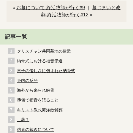
«
お墓について-終活牧師が行く#9
｜
墓じまいと改
葬-終活牧師が行く#12
»
記事一覧
クリスチャン共同墓地の建造
納骨式における福音伝道
息子の優しさに包まれた納骨式
身内の反発
海外から来られ納骨
葬儀で福音を語ること
キリスト教式海洋散骨葬
土葬？
信者の裁きについて