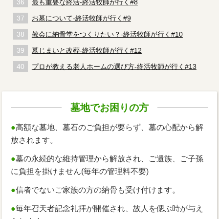
最も重要な終活-終活牧師が行く#8
お墓について-終活牧師が行く#9
教会に納骨堂をつくりたい？-終活牧師が行く#10
墓じまいと改葬-終活牧師が行く#12
プロが教える老人ホームの選び方-終活牧師が行く#13
墓地でお困りの方
●
高額な墓地、墓石のご負担が要らず、墓の心配から解
放されます。
●
墓の永続的な維持管理から解放され、ご遺族、ご子孫
に負担を掛けません(毎年の管理料不要)
●
信者でないご家族の方の納骨も受け付けます。
●
毎年召天者記念礼拝が開催され、故人を偲ぶ時が与え