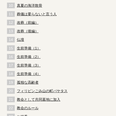
真夏の海洋散骨
葬儀は要らないと言う人
改葬（前編）
改葬（後編）
仏壇
生前準備（1）
生前準備（2）
生前準備（3）
生前準備（4）
孤独な高齢者
フィリピンごみ山の町パヤタス
教会として共同墓地に加入
教会のルール