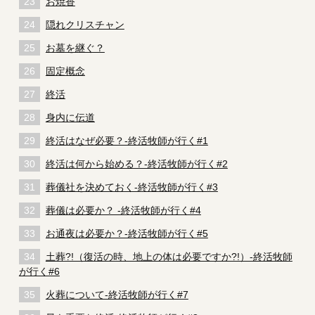
お焼香
隠れクリスチャン
お墓を継ぐ？
固定概念
終活
身内に伝道
終活はなぜ必要？-終活牧師が行く#1
終活は何から始める？-終活牧師が行く#2
葬儀社を決めておく-終活牧師が行く#3
葬儀は必要か？ -終活牧師が行く#4
お通夜は必要か？-終活牧師が行く#5
土葬?!（復活の時、地上の体は必要ですか?!）-終活牧師
が行く#6
火葬について-終活牧師が行く#7