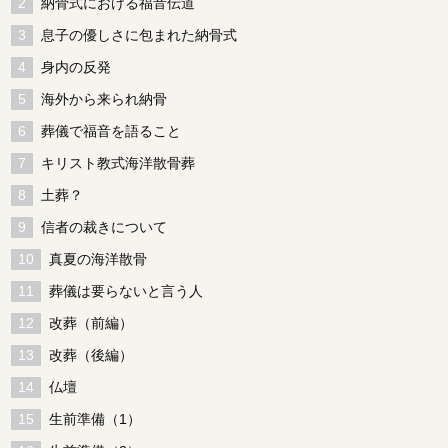
納骨式における福音伝道
息子の優しさに包まれた納骨式
身内の反発
海外から来られ納骨
葬儀で福音を語ること
キリスト教式海洋散骨葬
土葬？
信者の裁きについて
真夏の海洋散骨
葬儀は要らないと言う人
改葬（前編）
改葬（後編）
仏壇
生前準備（1）