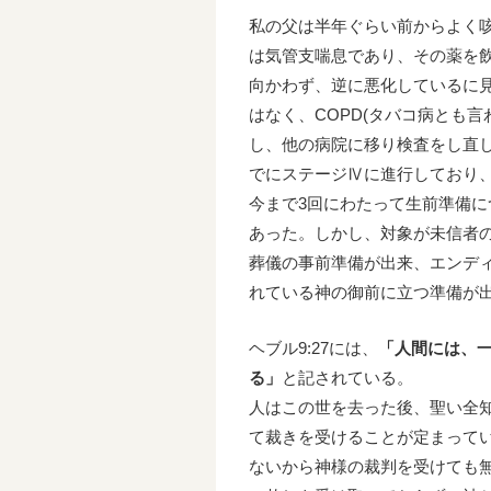
私の父は半年ぐらい前からよく
は気管支喘息であり、その薬を
向かわず、逆に悪化しているに
はなく、COPD(タバコ病とも
し、他の病院に移り検査をし直
でにステージⅣに進行しており
今まで3回にわたって生前準備
あった。しかし、対象が未信者
葬儀の事前準備が出来、エンデ
れている神の御前に立つ準備が
ヘブル9:27には、
「人間には、
る」
と記されている。
人はこの世を去った後、聖い全
て裁きを受けることが定まって
ないから神様の裁判を受けても