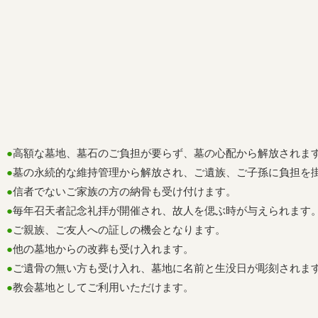
●
高額な墓地、墓石のご負担が要らず、墓の心配から解放されま
●
墓の永続的な維持管理から解放され、ご遺族、ご子孫に負担を掛
●
信者でないご家族の方の納骨も受け付けます。
●
毎年召天者記念礼拝が開催され、故人を偲ぶ時が与えられます
●
ご親族、ご友人への証しの機会となります。
●
他の墓地からの改葬も受け入れます。
●
ご遺骨の無い方も受け入れ、墓地に名前と生没日が彫刻されま
●
教会墓地としてご利用いただけます。