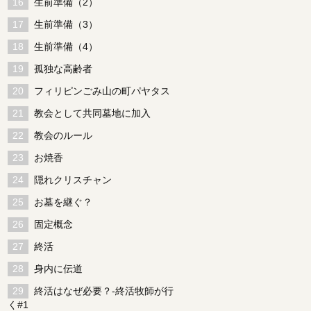
生前準備（2）
生前準備（3）
生前準備（4）
孤独な高齢者
フィリピンごみ山の町パヤタス
教会として共同墓地に加入
教会のルール
お焼香
隠れクリスチャン
お墓を継ぐ？
固定概念
終活
身内に伝道
終活はなぜ必要？-終活牧師が行
く#1