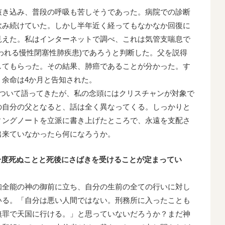
咳き込み、普段の呼吸も苦しそうであった。病院での診断
飲み続けていた。しかし半年近く経ってもなかなか回復に
見えた。私はインターネットで調べ、これは気管支喘息で
言われる慢性閉塞性肺疾患)であろうと判断した。父を説得
してもらった。その結果、肺癌であることが分かった。す
、余命は4か月と告知された。
について語ってきたが、私の念頭にはクリスチャンが対象で
の自分の父となると、話は全く異なってくる。しっかりと
ィングノートを立派に書き上げたところで、永遠を支配さ
出来ていなかったら何になろうか。
一度死ぬことと死後にさばきを受けることが定まってい
知全能の神の御前に立ち、自分の生前の全ての行いに対し
いる。「自分は悪い人間ではない。刑務所に入ったことも
無罪で天国に行ける。」と思っていないだろうか？まだ神