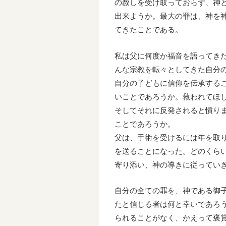
の赦しを受け取っておらず、神
出来ようか。最大の罪は、神を
てきたことである。
私は父に何度か福音を語ってき
んな宗教を転々としてきた自分
自分の子どもに信仰を伝承する
いことであろうか。救われてほ
そしてそれに反発されると憤り
ことであろうか。
父は、手術を受けるには年を取
を送ることになった。どのくら
寄り添い、神の導きに従ってい
自分の全ての罪を、神である御
たと信じる者は何と幸いであろ
られることがなく、かえって褒