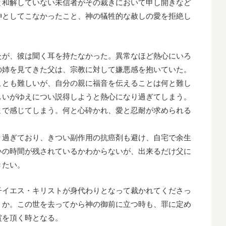
と和解していない未信者がその裁きにおいて申し開きなど
神としてこなかったこと、神の犠牲的な赦しの愛を拒絶し
たが、彼は聞く耳を持たなかった。異常なほど熱心にいろ
の姉を見てきた父は、宗教に対して嫌悪感を抱いていた。
ことも難しいが、自分の親に福音を伝えることは何と難し
しいがゆえについ説得しようと熱心になり過ぎてしまう。
まで感じてしまう。何と心砕かれ、愛と忍耐が求められる
り過ぎており、きつい副作用の抗癌剤も避け、自宅で余生
いの時間が残されているかわからないが、出来るだけ父に
きたい。
子イエス・キリストが身代わりとなって裁かれてくださっ
うか。この世を去ってから神の御前に立つ時も、罪に定め
賞を頂く時となる。