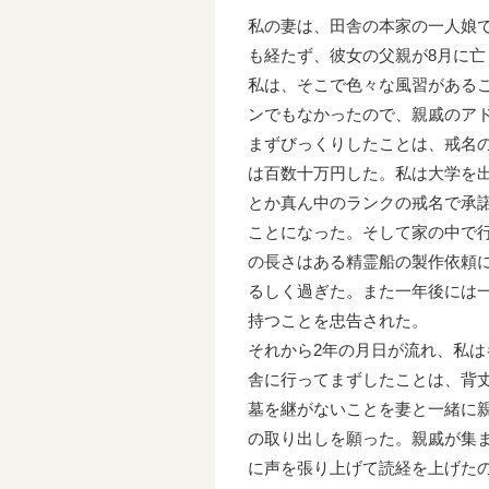
私の妻は、田舎の本家の一人娘
も経たず、彼女の父親が8月に
私は、そこで色々な風習がある
ンでもなかったので、親戚のア
まずびっくりしたことは、戒名
は百数十万円した。私は大学を
とか真ん中のランクの戒名で承諾
ことになった。そして家の中で
の長さはある精霊船の製作依頼
るしく過ぎた。また一年後には
持つことを忠告された。
それから2年の月日が流れ、私
舎に行ってまずしたことは、背
墓を継がないことを妻と一緒に
の取り出しを願った。親戚が集
に声を張り上げて読経を上げた