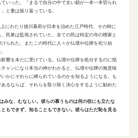
れていった。「まるで自分の中で太い鎖が一本一本切られ
。」と妻は振り返っている。
60年以上にわたり徳川幕府が日本を治めた江戸時代、その時に
れ、民衆は監視されていた。全ての民は特定の寺の檀家と
付けられた。またこの時代に人々が仏壇や位牌を祀り始
た。
の影響を未だに受けている。仏壇や位牌を処分するのに抵
スチャンになり本当の神がわかると、仏壇や位牌の無意味
がいかにそれらに縛られているのかを知るようになる。も
であるならば、それらを取り除く決心をするように勧めた
はみな、むなしい。彼らの慕うものは何の役にも立たな
こともできず、知ることもできない。彼らはただ恥を見る