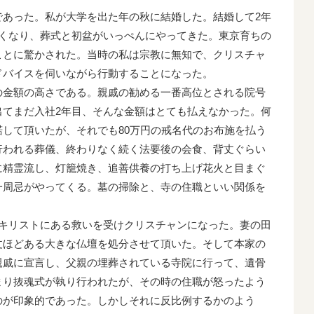
であった。私が大学を出た年の秋に結婚した。結婚して2年
亡くなり、葬式と初盆がいっぺんにやってきた。東京育ちの
ことに驚かされた。当時の私は宗教に無知で、クリスチャ
ドバイスを伺いながら行動することになった。
の金額の高さである。親戚の勧める一番高位とされる院号
出てまだ入社2年目、そんな金額はとても払えなかった。何
して頂いたが、それでも80万円の戒名代のお布施を払う
行われる葬儀、終わりなく続く法要後の会食、背丈ぐらい
に精霊流し、灯籠焼き、追善供養の打ち上げ花火と目まぐ
一周忌がやってくる。墓の掃除と、寺の住職といい関係を
はキリストにある救いを受けクリスチャンになった。妻の田
丈ほどある大きな仏壇を処分させて頂いた。そして本家の
親戚に宣言し、父親の埋葬されている寺院に行って、遺骨
まり抜魂式が執り行われたが、その時の住職が怒ったよう
のが印象的であった。しかしそれに反比例するかのよう