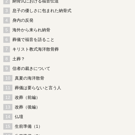
納骨式における福音伝道
息子の優しさに包まれた納骨式
身内の反発
海外から来られ納骨
葬儀で福音を語ること
キリスト教式海洋散骨葬
土葬？
信者の裁きについて
真夏の海洋散骨
葬儀は要らないと言う人
改葬（前編）
改葬（後編）
仏壇
生前準備（1）