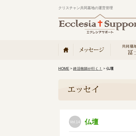
クリスチャン共同墓地の運営管理
HOME
>
終活牧師が行く！
>
仏壇
仏壇
Vol.14