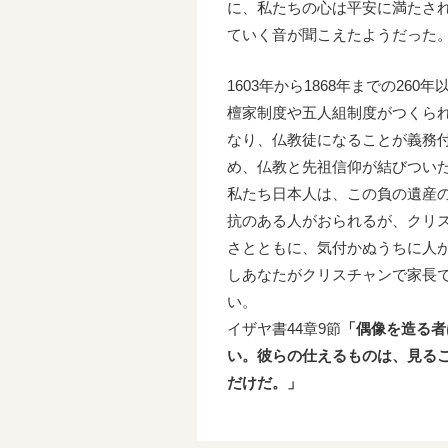
に、私たちの心は平安に満たさ
ていく音が聞こえたようだった
1603年から1868年までの2
檀家制度や五人組制度がつくら
なり、仏教徒になることが義務
め、仏教と先祖信仰が結びつい
私たち日本人は、この負の遺産
抗のある人がおられるが、クリ
さとともに、気付かぬうちに人
しあなたがクリスチャンで家長
い。
イザヤ書44章9節
「偶像を造る者
い。彼らの仕えるものは、見る
だけだ。」