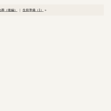
改葬（後編）
｜
生前準備（1）
»