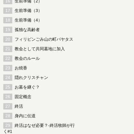
生前準備（2）
生前準備（3）
生前準備（4）
孤独な高齢者
フィリピンごみ山の町パヤタス
教会として共同墓地に加入
教会のルール
お焼香
隠れクリスチャン
お墓を継ぐ？
固定概念
終活
身内に伝道
終活はなぜ必要？-終活牧師が行
く#1