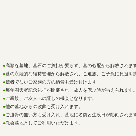
●
高額な墓地、墓石のご負担が要らず、墓の心配から解放されま
●
墓の永続的な維持管理から解放され、ご遺族、ご子孫に負担を掛
●
信者でないご家族の方の納骨も受け付けます。
●
毎年召天者記念礼拝が開催され、故人を偲ぶ時が与えられます
●
ご親族、ご友人への証しの機会となります。
●
他の墓地からの改葬も受け入れます。
●
ご遺骨の無い方も受け入れ、墓地に名前と生没日が彫刻されま
●
教会墓地としてご利用いただけます。