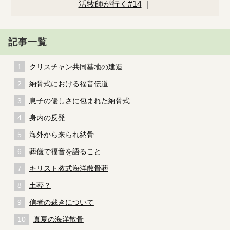
活牧師が行く#14
｜
記事一覧
クリスチャン共同墓地の建造
納骨式における福音伝道
息子の優しさに包まれた納骨式
身内の反発
海外から来られ納骨
葬儀で福音を語ること
キリスト教式海洋散骨葬
土葬？
信者の裁きについて
真夏の海洋散骨