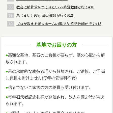
教会に納骨堂をつくりたい？-終活牧師が行く#10
墓じまいと改葬-終活牧師が行く#12
プロが教える老人ホームの選び方-終活牧師が行く#13
墓地でお困りの方
●
高額な墓地、墓石のご負担が要らず、墓の心配から解
放されます。
●
墓の永続的な維持管理から解放され、ご遺族、ご子孫
に負担を掛けません(毎年の管理料不要)
●
信者でないご家族の方の納骨も受け付けます。
●
毎年召天者記念礼拝が開催され、故人を偲ぶ時が与え
られます。