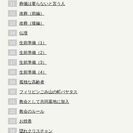
葬儀は要らないと言う人
改葬（前編）
改葬（後編）
仏壇
生前準備（1）
生前準備（2）
生前準備（3）
生前準備（4）
孤独な高齢者
フィリピンごみ山の町パヤタス
教会として共同墓地に加入
教会のルール
お焼香
隠れクリスチャン